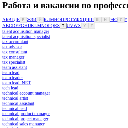
Работа и вакансии по професс
А
Б
В
Г
Д
Е
Ж
З
И
К
Л
М
Н
О
П
Р
С
Т
У
Ф
Х
Ц
Ч
Ш
Э
Ю
#
Ё
Й
Щ
Ы
Я
A
B
C
D
E
F
G
H
I
J
K
L
M
N
O
P
Q
R
S
U
V
W
X
T
Y
Z
talent acquisition manager
talent acquisition specialist
tax accountant
tax advisor
tax consultant
tax manager
tax specialist
team assistant
team lead
team leader
team lead .NET
tech lead
technical account manager
technical artist
technical assistant
technical lead
technical product manager
technical project manager
technical sales manager