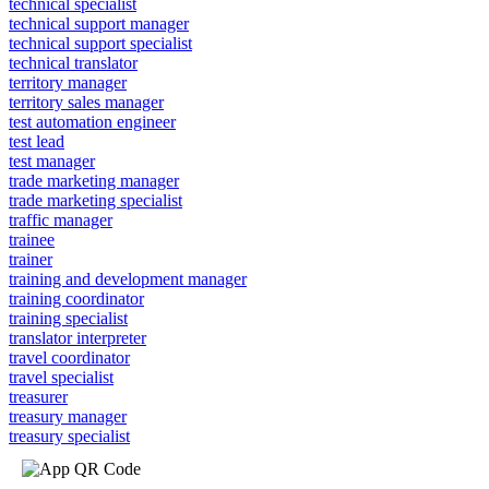
technical specialist
technical support manager
technical support specialist
technical translator
territory manager
territory sales manager
test automation engineer
test lead
test manager
trade marketing manager
trade marketing specialist
traffic manager
trainee
trainer
training and development manager
training coordinator
training specialist
translator interpreter
travel coordinator
travel specialist
treasurer
treasury manager
treasury specialist