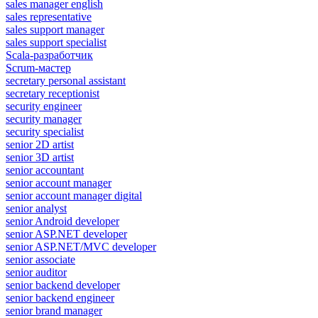
sales manager english
sales representative
sales support manager
sales support specialist
Scala-разработчик
Scrum-мастер
secretary personal assistant
secretary receptionist
security engineer
security manager
security specialist
senior 2D artist
senior 3D artist
senior accountant
senior account manager
senior account manager digital
senior analyst
senior Android developer
senior ASP.NET developer
senior ASP.NET/MVC developer
senior associate
senior auditor
senior backend developer
senior backend engineer
senior brand manager