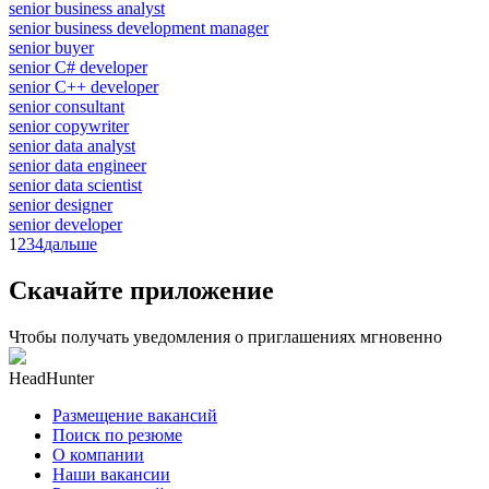
senior business analyst
senior business development manager
senior buyer
senior C# developer
senior C++ developer
senior consultant
senior copywriter
senior data analyst
senior data engineer
senior data scientist
senior designer
senior developer
1
2
3
4
дальше
Скачайте приложение
Чтобы получать уведомления о приглашениях мгновенно
HeadHunter
Размещение вакансий
Поиск по резюме
О компании
Наши вакансии