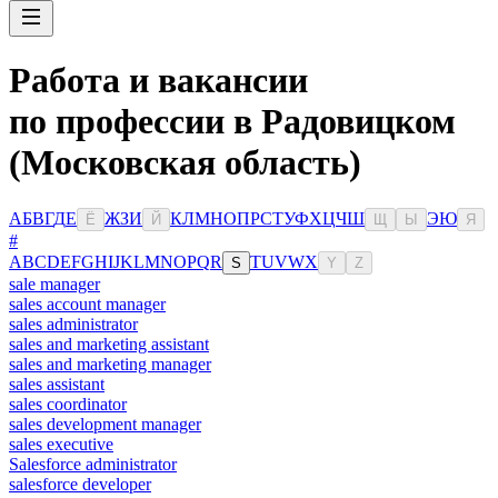
Работа и вакансии
по профессии в Радовицком
(Московская область)
А
Б
В
Г
Д
Е
Ж
З
И
К
Л
М
Н
О
П
Р
С
Т
У
Ф
Х
Ц
Ч
Ш
Э
Ю
Ё
Й
Щ
Ы
Я
#
A
B
C
D
E
F
G
H
I
J
K
L
M
N
O
P
Q
R
T
U
V
W
X
S
Y
Z
sale manager
sales account manager
sales administrator
sales and marketing assistant
sales and marketing manager
sales assistant
sales coordinator
sales development manager
sales executive
Salesforce administrator
salesforce developer