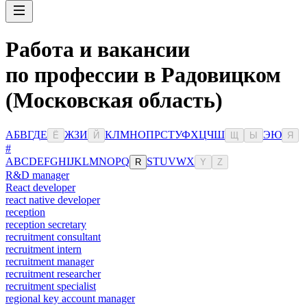
Работа и вакансии
по профессии в Радовицком
(Московская область)
А
Б
В
Г
Д
Е
Ж
З
И
К
Л
М
Н
О
П
Р
С
Т
У
Ф
Х
Ц
Ч
Ш
Э
Ю
Ё
Й
Щ
Ы
Я
#
A
B
C
D
E
F
G
H
I
J
K
L
M
N
O
P
Q
S
T
U
V
W
X
R
Y
Z
R&D manager
React developer
react native developer
reception
reception secretary
recruitment consultant
recruitment intern
recruitment manager
recruitment researcher
recruitment specialist
regional key account manager