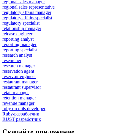
regional sales manager
regional sales representative
regulatory affairs manager
regulatory affairs specialist
regulatory specialist
relationship manager
release engineer
reporting analyst
reporting manager
reporting specialist
research analyst
researcher
research manager
reservation agent
reservoir engineer
restaurant manager
restaurant supervisor
retail manager
retention manager
revenue manager
ruby on rails developer
Ruby-разработчик
RUST-разработчик
Скачайте приложение